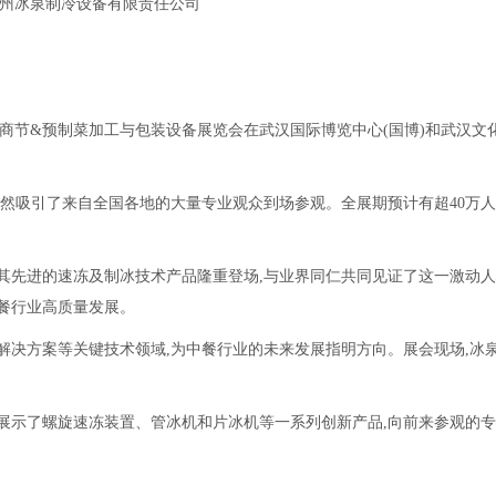
州冰泉制冷设备有限责任公司
中国食材电商节&预制菜加工与包装设备展览会在武汉国际博览中心(国博)和武汉文
依然吸引了来自全国各地的大量专业观众到场参观。全展期预计有超40万
其先进的速冻及制冰技术产品隆重登场,与业界同仁共同见证了这一激动
中餐行业高质量发展。
解决方案等关键技术领域,为中餐行业的未来发展指明方向。展会现场,冰
展示了螺旋速冻装置、管冰机和片冰机等一系列创新产品,向前来参观的