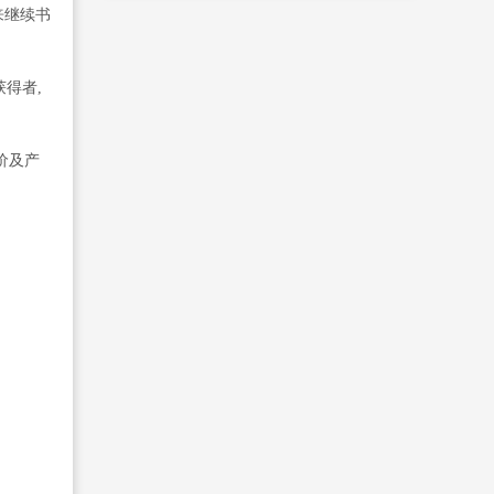
来继续书
得者,
价及产