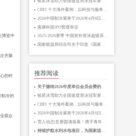
铭星冰雪助力全国速度滑冰冠军赛，参与“滑向冰丝带”体验活动 续写全民冰雪新篇章！
CBFI 十大海外案例，以科技与服务书写国际合作新篇章
2026中国制冷展将于2026年4月8日至10日在北京·首都国际会展中心举办
惠康科技IPO暂缓审议
化博览中
2025-2026赛季 中国室外滑冰超级系列赛 铭星冰雪邀你1.17松花江开滑
国家能源局综合司关于印发《国家级零碳园区建设名单(第一批)》的通知
人次齐聚
推荐阅读
人心的时
关于缴纳2026年度单位会员会费的通知
铭星冰雪助力全国速度滑冰冠军赛，参与“滑向冰丝带”体验活动 续写全民冰雪新篇章！
泉制冷的
CBFI 十大海外案例，以科技与服务书写国际合作新篇章
2026中国制冷展将于2026年4月8日至10日在北京·首都国际会展中心举办
专业观众
雪人动态|竞赛圆满落幕！携手青年力量，共绘绿色冷能新未来
持续护航水利水电项目，为国家战略工程添砖加瓦！