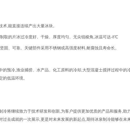
技术,能直接连续产出大量冰块。
制取的片冰过冷度好、干燥、厚度均匀、无尖锐棱角,冰温可达-8℃
,坚固、可靠。关键部件采用不锈钢或高强度材料,耐腐蚀且寿命长。
中的预冷,渔业捕捞、水产品、化工原料的冷却,大型混凝士搅拌过程中的
定的低温环境。
泉制冷将继续致力于技术研发和创新,为客户提供更加优质的产品和服务,助
对过去成就的一次展示,更是对未来发展的新起点,期待冰泉制冷能够在未