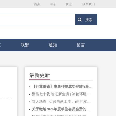
热点
杂志
联盟
联系我们
家
联盟
通知
留言
最新更新
【行业重磅】惠康科技成功登陆A股主板，深耕家用制冰机赛道二十余载，铸就全球民用制冰标杆力量
聚能七十载 智汇新生境 | 冰轮环境深耕绿色智造，开启高质量发展新篇章
雪人动态 | 迈步自然工质，践行“双碳”使命！制冷剂替代和良好行为操作培训成功举办
关于缴纳2026年度单位会员会费的通知