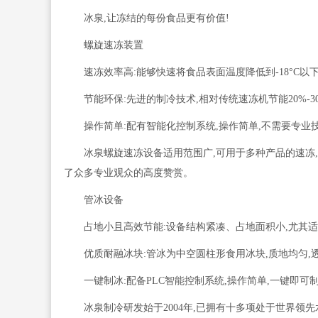
冰泉,让冻结的每份食品更有价值!
螺旋速冻装置
速冻效率高:能够快速将食品表面温度降低到-18°C
节能环保:先进的制冷技术,相对传统速冻机节能20%-3
操作简单:配有智能化控制系统,操作简单,不需要专业
冰泉螺旋速冻设备适用范围广,可用于多种产品的速冻
了众多专业观众的高度赞赏。
管冰设备
占地小且高效节能:设备结构紧凑、占地面积小,尤其适
优质耐融冰块:管冰为中空圆柱形食用冰块,质地均匀,
一键制冰:配备PLC智能控制系统,操作简单,一键即
冰泉制冷研发始于2004年,已拥有十多项处于世界