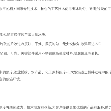
领先水平的相关国家专利技术。核心的工艺技术使得出冰均匀、透明;过硬的
技术,能直接连续产出大量冰块。
制取的片冰过冷度好、干燥、厚度均匀、无尖锐棱角,冰温可达-8℃
,坚固、可靠。关键部件采用不锈钢或高强度材料,耐腐蚀且寿命长。
中的预冷,渔业捕捞、水产品、化工原料的冷却,大型混凝士搅拌过程中的
定的低温环境。
泉制冷将继续致力于技术研发和创新,为客户提供更加优质的产品和服务,助