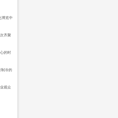
化博览中
人次齐聚
人心的时
泉制冷的
专业观众