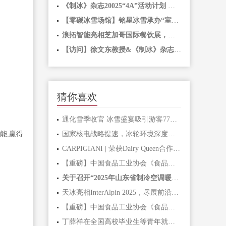
《制冰》杂志20025“4A”活动计划 年刊、年奖、年会、年展 全方位合作正式开放
【零碳冰雪场馆】铭星冰雪承办“室内滑雪场馆节能降碳实践”专题论坛，引领行业发展零碳冰雪场馆
浪拓智能亮相芝加哥国际餐饮展，以硬核科技解锁全球市场新机遇
【访问】徐文东教授&《制冰》杂志团队山东、河南之行圆满成功！
猜你喜欢
通化雪季收官 冰雪盛宴吸引游客77万人次
能,赢得
国家核电战略提速，冰轮环境深度赋能能源结构革新
CARPIGIANI | 荣获Dairy Queen合作伙伴奖
【重磅】中国食品工业协会《食品用冰生产和经营卫生规范》团体标准发布并实施！
关于召开“2025年山东省制冷空调暖通学术交流大会”的通知
天冰亮相InterAlpin 2025，尽展前沿冰雪科技
【重磅】中国食品工业协会《食品用冰生产和经营卫生规范》团体标准发布并实施！
丁薛祥在全国高校毕业生等青年就业创业工作视频会议上强调 坚持把高校毕业生等青年群体就业作为重中之重