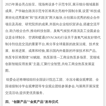
2025年展会亮点纷呈。现场将设多个示范专区,展示细分领域最新
成果。产学融合路演示范专区将再次亮相中国制冷展,设置“科技成
果转化优秀案例”和“技术路演”两大板块,分别展出优秀的校企合作
项目及高校、研究院所的成果,并面向企业组织宣讲会,搭建交流平
台,助力校企合作,推动科技创新。臭氧气候技术路演及工业圆桌会
议是全球制冷、空调和暖通(HVAC&R)行业关于臭氧气候友好替代
制冷剂信息交流的重要平台,将分享全球最新的政策法规、技术发
展、标准进展、成果和经验,展示国内外最新的环保技术和产品。
热泵专区将围绕“AI赋能、热泵新境—工商业热泵多场景、宽领域
创新智能应用发展”主题,汇聚行业智慧,共绘工商业热泵发展蓝
图。
组委会还将继续组织全国设计院总工团、冷冻冷藏业观摩团、全
国省级制冷学会观摩团等专业观众团组参展参会,与展商开展深度
交流活动,提供更优质服务。
四、“创新产品”“金奖产品”发布仪式