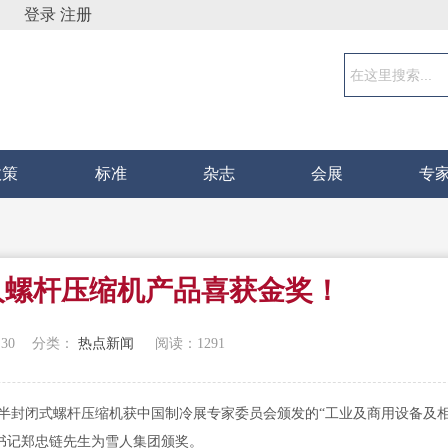
登录
注册
政策
标准
杂志
会展
专
雪人螺杆压缩机产品喜获金奖！
:30
分类：
热点新闻
阅读：
1291
变容积比半封闭式螺杆压缩机获中国制冷展专家委员会颁发的“工业及商用设备及
副书记郑忠链先生为雪人集团颁奖。