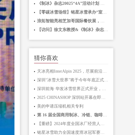
《制冰》杂志20025“4A”活动计划 年刊、年奖、年会、年展 全方位合作正式开放
【零碳冰雪场馆】铭星冰雪承办“室内滑雪场馆节能降碳实践”专题论坛，引领行业发展零碳冰雪场馆
浪拓智能亮相芝加哥国际餐饮展，以硬核科技解锁全球市场新机遇
【访问】徐文东教授&《制冰》杂志团队山东、河南之行圆满成功！
猜你喜欢
天冰亮相InterAlpin 2025，尽展前沿冰雪科技
深圳“冰雪大世界”将于今年年底正式对外开放!
深圳前海·华发冰雪世界正式开业，铭星冰雪造雪及雪场系统总成交付完成！
2025 CHINASHOP 深圳站开幕在即，松洋冷链诚邀您5月8日-10日共赴盛会
美的申请压缩机相关专利
第 16 届全国商用制冰、冷链、咖啡、茶饮、净水、新风等设备应用形势及案例研讨会
【重磅】2024年度全国冰厂经营人巡回考察交流暨联谊活动圆满结束！共谋发展、做细做专、力争实现竞合双
铭星冰雪助力全国速度滑冰冠军赛，参与“滑向冰丝带”体验活动 续写全民冰雪新篇章！