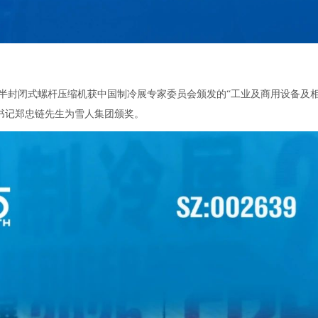
变容积比半封闭式螺杆压缩机获中国制冷展专家委员会颁发的“工业及商用设备及
副书记郑忠链先生为雪人集团颁奖。