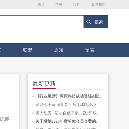
热点
杂志
联盟
联系我们
家
联盟
通知
留言
最新更新
【行业重磅】惠康科技成功登陆A股主板，深耕家用制冰机赛道二十余载，铸就全球民用制冰标杆力量
聚能七十载 智汇新生境 | 冰轮环境深耕绿色智造，开启高质量发展新篇章
雪人动态 | 迈步自然工质，践行“双碳”使命！制冷剂替代和良好行为操作培训成功举办
相关部
关于缴纳2026年度单位会员会费的通知