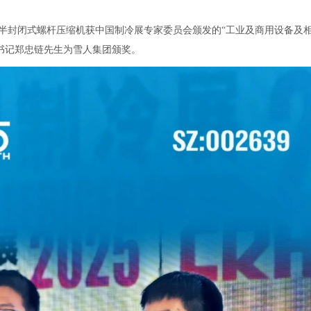
变容积比半封闭式螺杆压缩机获中国制冷展专家委员会颁发的“工业及商用设备及
副书记郑忠链先生为雪人集团颁奖。