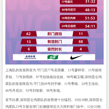
上海队的首发阵容为:守门员77号吴雨馨、11号廖梓菲、15号彼得
罗娃、71号孙雨婷、87号别洛格拉佐娃、98号戴玉顺;深圳昆仑鸿
星队的首发阵容为:守门员69号刘宇婵、11号季南、24号王佳欣、
46号丹尼尔、93号刘智新、98号朱瑞。
首节比赛,深圳昆仑鸿星队的攻势便十分猛烈。10分18秒,深圳昆仑
鸿星队23号方新在球门右侧接球后大力挥杆射门命中。12分31秒,