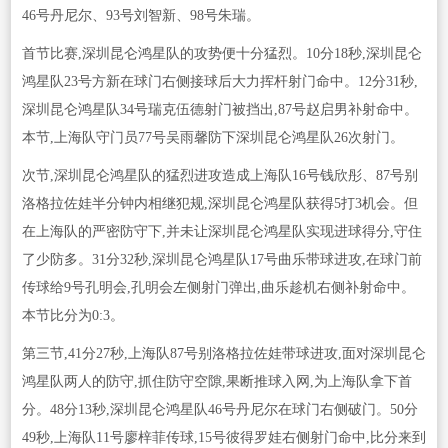
46号丹尼尔、93号刘智新、98号朱瑞。
首节比赛,深圳昆仑鸿星队的攻势便十分猛烈。10分18秒,深圳昆仑
鸿星队23号方新在球门右侧接球后大力挥杆射门命中。12分31秒,
深圳昆仑鸿星队34号瑞克伍德射门被挡出,87号赵启男补射命中。
本节,上海队守门员77号吴雨馨防下深圳昆仑鸿星队26次射门。
次节,深圳昆仑鸿星队的猛烈进攻造成上海队16号钱欣彤、87号别
洛格拉佐娃半分钟内相继犯规,深圳昆仑鸿星队获得5打3机会。但
在上海队的严密防守下,并未让深圳昆仑鸿星队实现进球得分,守住
了少防多。31分32秒,深圳昆仑鸿星队17号曲乐带球进攻,在球门前
传球给9号孔明会,孔明会左侧射门弹出,曲乐趁机右侧补射命中。
本节比分为0:3。
第三节,41分27秒,上海队87号别洛格拉佐娃带球进攻,面对深圳昆仑
鸿星队两人的防守,抓住防守空隙,果断推球入网,为上海队拿下首
分。48分13秒,深圳昆仑鸿星队46号丹尼尔在球门右侧破门。50分
49秒,上海队11号廖梓菲传球,15号彼得罗娃右侧射门命中,比分来到