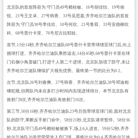
北京队的首发阵容为:守门员49号赖桂敏、16号胡佳怡、19号侯
悦、21号王文卓、27号韩香、33号吴思嘉;齐齐哈尔兰迪队的首发
阵容为:守门员30号李佳欣、10号何欣、21号鲁双、33号安德柳欣
科、68号普什卡里、76号尼古拉耶娃。
首节,13分14秒,齐齐哈尔兰迪队68号普什卡里带球绕至球门后,向上
挑球打进。齐齐哈尔兰迪队乘胜追击,14分45秒,68号普什卡里在球
门右侧小角度破门,打进个人第二个进球。北京队加强了防守,未让
齐齐哈尔兰迪队继续扩大领先优势。最终第一节的比分为0:2。
次节,北京队26号刘春爽、27号韩香、齐齐哈尔兰迪队28号邓迪相
继犯规,但两队均未在多打少时间内实现进球得分。本节北京队有
效射门8次,齐齐哈尔兰迪队有效射门16次。
第三节,50分16秒,齐齐哈尔兰迪队23号吕悦带球至球门前,面对北京
队的防守,果断反手射门命中。58分21秒,北京队请求暂停。58分36
秒,北京队守门员49号赖桂敏被换下,场上6人进攻。59分52秒,齐齐
哈尔兰迪队26号管莹莹攻入空门球。最终比分为0:4,齐齐哈尔兰迪