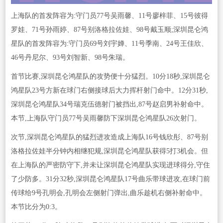
上海队的首发阵容为:守门员77号吴雨馨、11号廖梓菲、15号彼得
罗娃、71号孙雨婷、87号别洛格拉佐娃、98号戴玉顺;深圳昆仑鸿
星队的首发阵容为:守门员69号刘宇婵、11号季南、24号王佳欣、
46号丹尼尔、93号刘智新、98号朱瑞。
首节比赛,深圳昆仑鸿星队的攻势便十分猛烈。10分18秒,深圳昆仑
鸿星队23号方新在球门右侧接球后大力挥杆射门命中。12分31秒,
深圳昆仑鸿星队34号瑞克伍德射门被挡出,87号赵启男补射命中。
本节,上海队守门员77号吴雨馨防下深圳昆仑鸿星队26次射门。
次节,深圳昆仑鸿星队的猛烈进攻造成上海队16号钱欣彤、87号别
洛格拉佐娃半分钟内相继犯规,深圳昆仑鸿星队获得5打3机会。但
在上海队的严密防守下,并未让深圳昆仑鸿星队实现进球得分,守住
了少防多。31分32秒,深圳昆仑鸿星队17号曲乐带球进攻,在球门前
传球给9号孔明会,孔明会左侧射门弹出,曲乐趁机右侧补射命中。
本节比分为0:3。