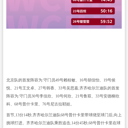
北京队的首发阵容为:守门员49号赖桂敏、16号胡佳怡、19号侯
悦、21号王文卓、27号韩香、33号吴思嘉;齐齐哈尔兰迪队的首发
阵容为:守门员30号李佳欣、10号何欣、21号鲁双、33号安德柳欣
科、68号普什卡里、76号尼古拉耶娃。
首节,13分14秒,齐齐哈尔兰迪队68号普什卡里带球绕至球门后,向上
挑球打进。齐齐哈尔兰迪队乘胜追击,14分45秒,68号普什卡里在球