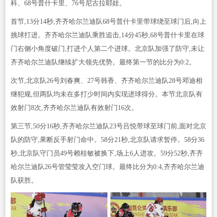
科、68号普什卡里、76号尼古拉耶娃。
首节,13分14秒,齐齐哈尔兰迪队68号普什卡里带球绕至球门后,向上
挑球打进。齐齐哈尔兰迪队乘胜追击,14分45秒,68号普什卡里在球
门右侧小角度破门,打进个人第二个进球。北京队加强了防守,未让
齐齐哈尔兰迪队继续扩大领先优势。最终第一节的比分为0:2。
次节,北京队26号刘春爽、27号韩香、齐齐哈尔兰迪队28号邓迪相
继犯规,但两队均未在多打少时间内实现进球得分。本节北京队有
效射门8次,齐齐哈尔兰迪队有效射门16次。
第三节,50分16秒,齐齐哈尔兰迪队23号吕悦带球至球门前,面对北京
队的防守,果断反手射门命中。58分21秒,北京队请求暂停。58分36
秒,北京队守门员49号赖桂敏被换下,场上6人进攻。59分52秒,齐齐
哈尔兰迪队26号管莹莹攻入空门球。最终比分为0:4,齐齐哈尔兰迪
队获胜。