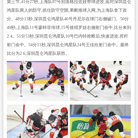
第三节,41分27秒,上海队87号别洛格拉佐娃带球进攻,面对深圳昆仑
鸿星队两人的防守,抓住防守空隙,果断推球入网,为上海队拿下首
分。48分13秒,深圳昆仑鸿星队46号丹尼尔在球门右侧破门。50分
49秒,上海队11号廖梓菲传球,15号彼得罗娃右侧射门命中,比分来到
2:4。51分53秒,深圳昆仑鸿星队10号巴内特抢断后,快速进攻,挥杆
射门命中。54分11秒,深圳昆仑鸿星队24号王佳欣射门命中。最终
比分为2:6,深圳昆仑鸿星队获胜。