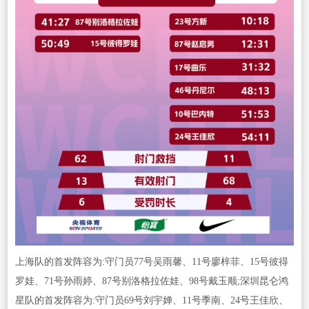
上海队的首发阵容为:守门员77号吴雨馨、11号廖梓菲、15号彼得
罗娃、71号孙雨婷、87号别洛格拉佐娃、98号戴玉顺;深圳昆仑鸿
星队的首发阵容为:守门员69号刘宇婵、11号季南、24号王佳欣、