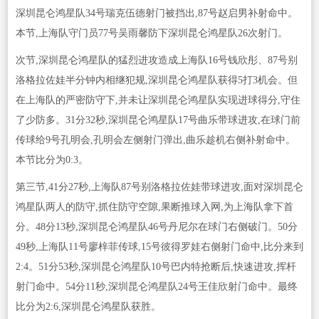
深圳昆仑鸿星队34号瑞克伍德射门被挡出,87号赵启男补射命中。
本节,上海队守门员77号吴雨馨防下深圳昆仑鸿星队26次射门。
次节,深圳昆仑鸿星队的猛烈进攻造成上海队16号钱欣彤、87号别
洛格拉佐娃半分钟内相继犯规,深圳昆仑鸿星队获得5打3机会。但
在上海队的严密防守下,并未让深圳昆仑鸿星队实现进球得分,守住
了少防多。31分32秒,深圳昆仑鸿星队17号曲乐带球进攻,在球门前
传球给9号孔明会,孔明会左侧射门弹出,曲乐趁机右侧补射命中。
本节比分为0:3。
第三节,41分27秒,上海队87号别洛格拉佐娃带球进攻,面对深圳昆仑
鸿星队两人的防守,抓住防守空隙,果断推球入网,为上海队拿下首
分。48分13秒,深圳昆仑鸿星队46号丹尼尔在球门右侧破门。50分
49秒,上海队11号廖梓菲传球,15号彼得罗娃右侧射门命中,比分来到
2:4。51分53秒,深圳昆仑鸿星队10号巴内特抢断后,快速进攻,挥杆
射门命中。54分11秒,深圳昆仑鸿星队24号王佳欣射门命中。最终
比分为2:6,深圳昆仑鸿星队获胜。