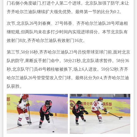
门右侧小角度破门,打进个人第二个进球。北京队加强了防守,未让
齐齐哈尔兰迪队继续扩大领先优势。最终第一节的比分为0:2。
次节,北京队26号刘春爽、27号韩香、齐齐哈尔兰迪队28号邓迪相
继犯规,但两队均未在多打少时间内实现进球得分。本节北京队有
效射门8次,齐齐哈尔兰迪队有效射门16次。
第三节,50分16秒,齐齐哈尔兰迪队23号吕悦带球至球门前,面对北京
队的防守,果断反手射门命中。58分21秒,北京队请求暂停。58分36
秒,北京队守门员49号赖桂敏被换下,场上6人进攻。59分52秒,齐齐
哈尔兰迪队26号管莹莹攻入空门球。最终比分为0:4,齐齐哈尔兰迪
队获胜。