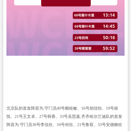
北京队的首发阵容为:守门员49号赖桂敏、16号胡佳怡、19号侯
悦、21号王文卓、27号韩香、33号吴思嘉;齐齐哈尔兰迪队的首发
阵容为:守门员30号李佳欣、10号何欣、21号鲁双、33号安德柳欣