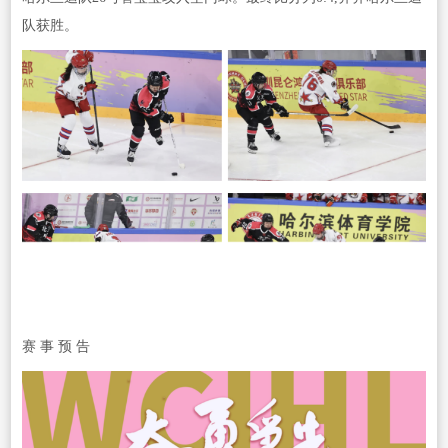
队获胜。
赛 事 预 告