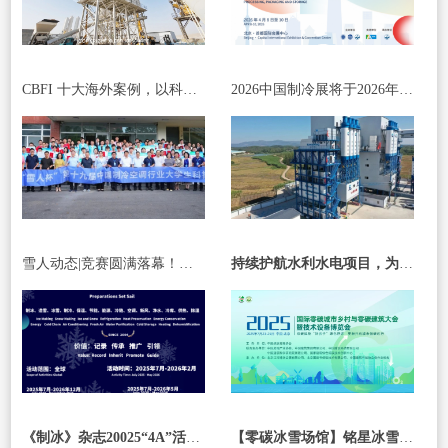
CBFI 十大海外案例，以科技与服务书写国际合作新篇章
2026中国制冷展将于2026年4月8日至10日在北京·首都国际会展中心举办
雪人动态|竞赛圆满落幕！携手青年力量，共绘绿色冷能新未来
持续护航水利水电项目，为国家战略工程添砖加瓦！
《制冰》杂志20025“4A”活动计划 年刊、年奖、年会、年展 全方位合作正式开放
【零碳冰雪场馆】铭星冰雪承办“室内滑雪场馆节能降碳实践”专题论坛，引领行业发展零碳冰雪场馆