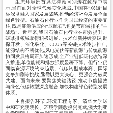
生态环境部首席法律顾问别涛在致辞中表
示,当前面对全球气候变化挑战,中国将“双碳”目
标深度融入国家发展战略,推动经济社会发展全面
绿色转型。石油石化行业作为国民经济的重要支
柱,既是能源供应的“压舱石”,也是节能减排的“主
战场”。近年来,我国石油石化行业在能效提升、
碳减排领域取得积极进展。技术创新持续突破,勘
探开发、催化裂化、CCUS等关键技术逐步推广;
能源结构不断优化,风电光伏等新能源与传统能源
协同发展格局正加速形成;全产业链低碳化改造深
入推进,单位能耗和排放强度显著下降。但行业仍
面临资源环境约束趋紧、低碳转型成本高、国际
竞争加剧等挑战,亟需以更大决心、更强合力破局
共建。面向未来,要聚焦关键路径,推动节能提效
与绿色低碳转型深度融合,加快构建绿色转型发展
体系。
主旨报告环节,环境工程专家、清华大学碳
中和研究院院长、环境学院教授贺克斌,澳大利亚