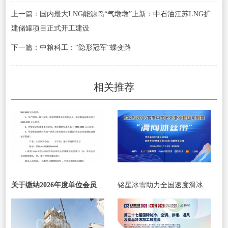
上一篇：国内最大LNG能源岛“气墩墩”上新：中石油江苏LNG扩
建储罐项目正式开工建设
下一篇：中粮科工：“隐形冠军”蝶变路
相关推荐
关于缴纳2026年度单位会员会费的通知
铭星冰雪助力全国速度滑冰冠军赛，参与“滑向冰丝带”体验活动 续写全民冰雪新篇章！