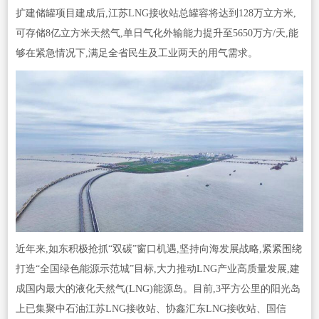
扩建储罐项目建成后,江苏LNG接收站总罐容将达到128万立方米,
可存储8亿立方米天然气,单日气化外输能力提升至5650万方/天,能
够在紧急情况下,满足全省民生及工业两天的用气需求。
近年来,如东积极抢抓“双碳”窗口机遇,坚持向海发展战略,紧紧围绕
打造“全国绿色能源示范城”目标,大力推动LNG产业高质量发展,建
成国内最大的液化天然气(LNG)能源岛。目前,3平方公里的阳光岛
上已集聚中石油江苏LNG接收站、协鑫汇东LNG接收站、国信