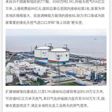
来自26个国家和地区的777船、6500万吨LNG,外输天然气916亿立
方米,上缴税费超80亿元,接卸总量位居国内接收站第2名,发展为华
东地区规模最大、应急调峰能力最强的接收站,助力洋口港成为国
家重要的液化天然气进口口岸和“海上丝路”桥头堡。
扩建储罐项目建成后,江苏LNG接收站总罐容将达到128万立方米,
可存储8亿立方米天然气,单日气化外输能力提升至5650万方/天,能
够在紧急情况下,满足全省民生及工业两天的用气需求。