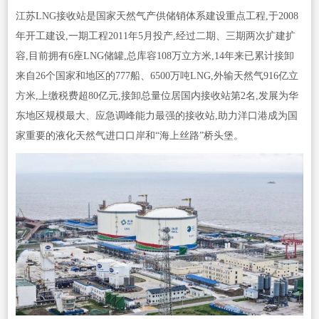
江苏LNG接收站是国家天然气产供储销体系建设重点工程,于2008
年开工建设,一期工程2011年5月投产,经过二期、三期两次扩建扩
容,目前拥有6座LNG储罐,总库容108万立方米,14年来已累计接卸
来自26个国家和地区的777船、6500万吨LNG,外输天然气916亿立
方米,上缴税费超80亿元,接卸总量位居国内接收站第2名,发展为华
东地区规模最大、应急调峰能力最强的接收站,助力洋口港成为国
家重要的液化天然气进口口岸和“海上丝路”桥头堡。