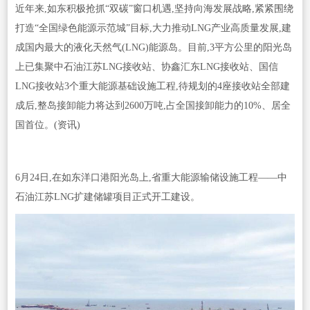
近年来,如东积极抢抓“双碳”窗口机遇,坚持向海发展战略,紧紧围绕
打造“全国绿色能源示范城”目标,大力推动LNG产业高质量发展,建
成国内最大的液化天然气(LNG)能源岛。目前,3平方公里的阳光岛
上已集聚中石油江苏LNG接收站、协鑫汇东LNG接收站、国信
LNG接收站3个重大能源基础设施工程,待规划的4座接收站全部建
成后,整岛接卸能力将达到2600万吨,占全国接卸能力的10%、居全
国首位。(资讯)
6月24日,在如东洋口港阳光岛上,省重大能源输储设施工程——中
石油江苏LNG扩建储罐项目正式开工建设。