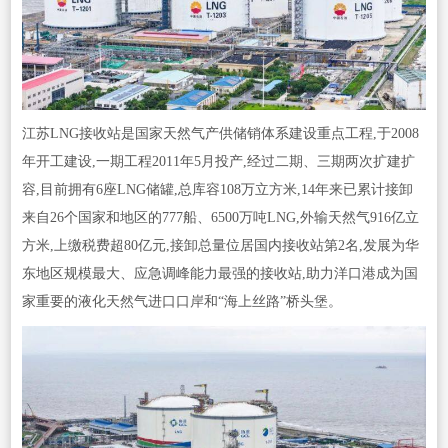
江苏LNG接收站是国家天然气产供储销体系建设重点工程,于2008
年开工建设,一期工程2011年5月投产,经过二期、三期两次扩建扩
容,目前拥有6座LNG储罐,总库容108万立方米,14年来已累计接卸
来自26个国家和地区的777船、6500万吨LNG,外输天然气916亿立
方米,上缴税费超80亿元,接卸总量位居国内接收站第2名,发展为华
东地区规模最大、应急调峰能力最强的接收站,助力洋口港成为国
家重要的液化天然气进口口岸和“海上丝路”桥头堡。