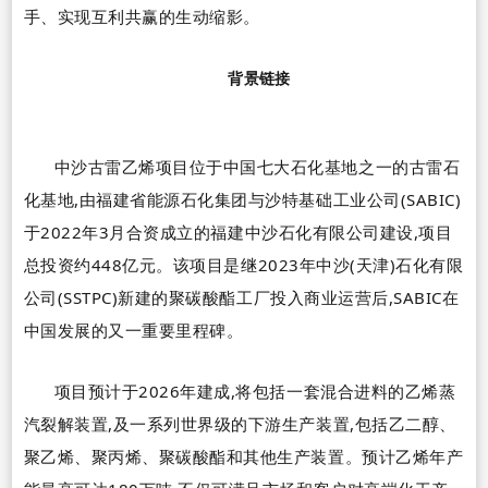
手、实现互利共赢的生动缩影。
背景链接
中沙古雷乙烯项目位于中国七大石化基地之一的古雷石
化基地,由福建省能源石化集团与沙特基础工业公司
(SABIC)
于
2022
年
3
月合资成立的福建中沙石化有限公司建设,项目
总投资约
448
亿元。该项目是继
2023
年中沙(天津)石化有限
公司(
SSTPC
)新建的聚碳酸酯工厂投入商业运营后,
SABIC
在
中国发展的又一重要里程碑。
项目预计于
2026
年建成,将包括一套混合进料的乙烯蒸
汽裂解装置,及一系列世界级的下游生产装置,包括乙二醇、
聚乙烯、聚丙烯、聚碳酸酯和其他生产装置。预计乙烯年产