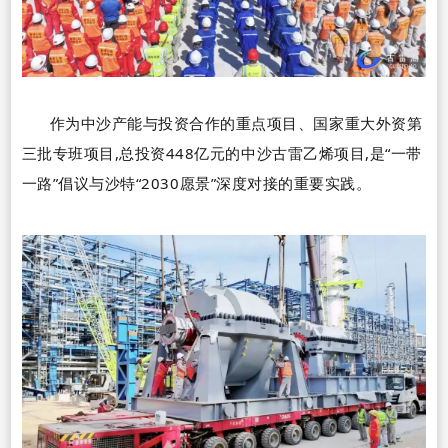
作为中沙产能与投资合作的重点项目、国家重大外资第
三批专班项目,总投资
448
亿元的中沙古雷乙烯项目,是
“
一带
一路
”
倡议与沙特
“2030
愿景
”
深度对接的重要实践。