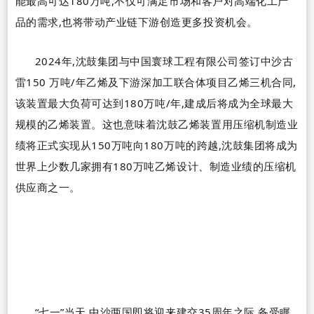
能最高可达
180
万吨,不仅可满足市场和客户对高端化工产
品的需求,也将带动产业链下游创造更多投资机会。
2024
年,
沈鼓集团
与中国寰球工程有限公司签订中沙古
雷
150
万吨
/
年乙烯及下游深加工联合体项目乙烯三机合同,
该装置最大负荷可达到
180
万吨
/
年,建成后将成为全球最大
规模的乙烯装置。这也意味着沈鼓乙烯装置用压缩机制造业
绩将正式实现从
150
万吨向
180
万吨的跨越,沈鼓集团将成为
世界上少数几家拥有
180
万吨乙烯设计、制造业绩的压缩机
供应商之一。
“
七一
”
当天,中沙两国即将迎来建交
35
周年之际,备受瞩