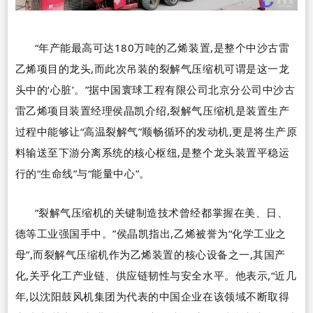
“
年产能最高可达
180
万吨的乙烯装置,是整个中沙古雷
乙烯项目的龙头,而此次吊装的裂解气压缩机可谓是这一龙
头中的
‘
心脏
’
。
”
据中国寰球工程有限公司北京分公司中沙古
雷乙烯项目装置经理侯晶凯介绍,裂解气压缩机是装置生产
过程中能够让
“
高温裂解气
”
顺畅循环的发动机,更是将生产原
料输送至下游分离系统的核心枢纽,是整个龙头装置平稳运
行的
“
生命线
”
与
“
能量中心
”
。
“
裂解气压缩机的关键制造技术曾经都掌握在美、日、
德等工业强国手中。
”
侯晶凯指出,乙烯被誉为
“
化学工业之
母
”
,而裂解气压缩机作为乙烯装置的核心设备之一,其国产
化,关乎化工产业链、供应链韧性与安全水平。他表示,
“
近几
年,以沈阳鼓风机集团为代表的中国企业在该领域不断取得