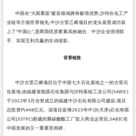
中国在
“
大国重器
”
建造领域拥有极强优势,沙特在化工产
业链等方面世界领先,中沙古雷乙烯项目的龙头装置成功装
上了
“
中国心
”
,是两国优质要素高效融合、中沙企业强强联
手、实现互利共赢的生动缩影。
背景链接
中沙古雷乙烯项目位于中国七大石化基地之一的古雷石
化基地,由福建省能源石化集团与沙特基础工业公司
(SABIC)
于
2022
年
3
月合资成立的福建中沙石化有限公司建设,项目
总投资约
448
亿元。该项目是继
2023
年中沙(天津)石化有限
公司(
SSTPC
)新建的聚碳酸酯工厂投入商业运营后,
SABIC
在
中国发展的又一重要里程碑。