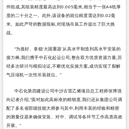
件组成,其组装精度最高达到
0.005
毫米,相当于一张
A4
纸厚
度的二十分之一。此外,该设备的就位精度需达到
0.02
毫
米。如此严苛的数据指标,对现场吊装工作提出了巨大挑
战。
“
为接好、拿稳
‘
大国重器
’
从高水平制造到高水平安装的
接力棒,我们携手中石化起运公司,整合双方优质资源力量,历
经多次研讨与模拟论证,不断优化实操方案,成功实现了裂解
气压缩机一次性吊装就位。
”
中石化第四建设公司中沙古雷乙烯项目总工程师张博强
向记者介绍,
“
面对如此高标准的精细度,我们还从集团公司调
配了多名省部级技能大师参与其中,利用丰富的经验和精密
的测量仪器来确保安装、对中、调试等各环节工作高质高效
开展。
”