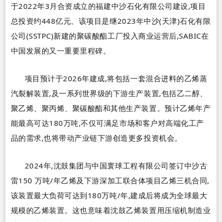
于
2022
年
3
月合资成立的福建中沙石化有限公司建设,项目
总投资约
448
亿元。该项目是继
2023
年中沙(天津)石化有限
公司(
SSTPC
)新建的聚碳酸酯工厂投入商业运营后,
SABIC
在
中国发展的又一重要里程碑。
项目预计于
2026
年建成,将包括一套混合进料的乙烯蒸
汽裂解装置,及一系列世界级的下游生产装置,包括乙二醇、
聚乙烯、聚丙烯、聚碳酸酯和其他生产装置。预计乙烯年产
能最高可达
180
万吨,不仅可满足市场和客户对高端化工产
品的需求,也将带动产业链下游创造更多投资机会。
2024
年,
沈鼓集团
与中国寰球工程有限公司签订中沙古
雷
150
万吨
/
年乙烯及下游深加工联合体项目乙烯三机合同,
该装置最大负荷可达到
180
万吨
/
年,建成后将成为全球最大
规模的乙烯装置。这也意味着沈鼓乙烯装置用压缩机制造业