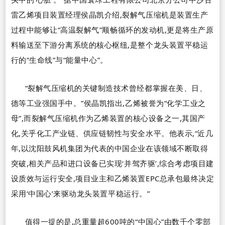
雷乙烯项目装置经理侯晶凯介绍,裂解气压缩机是装置生产
过程中能够让
“
高温裂解气
”
顺畅循环的发动机,更是将生产原
料输送至下游分离系统的核心枢纽,是整个龙头装置平稳运
行的
“
生命线
”
与
“
能量中心
”
。
“
裂解气压缩机的关键制造技术曾经都掌握在美、日、
德等工业强国手中。
”
侯晶凯指出,乙烯被誉为
“
化学工业之
母
”
,而裂解气压缩机作为乙烯装置的核心设备之一,其国产
化,关乎化工产业链、供应链韧性与安全水平。他表示,
“
近几
年,以沈阳鼓风机集团为代表的中国企业在该领域不断取得
突破,相关产品和进口设备已实现
‘
并驾齐驱
’
,综合考虑项目建
设质效与运行安全,项目业主和乙烯装置
EPC
总承包最终决定
采用
‘
中国心
’
来驱动龙头装置平稳运行。
”
值得一提的是,总重量超
600
吨的
“
中国心
”
由数千个零部