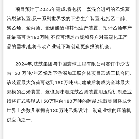
项目预计于
2026
年建成,将包括一套混合进料的乙烯蒸
汽裂解装置,及一系列世界级的下游生产装置,包括乙二醇、
聚乙烯、聚丙烯、聚碳酸酯和其他生产装置。预计乙烯年产
能最高可达
180
万吨,不仅可满足市场和客户对高端化工产
品的需求,也将带动产业链下游创造更多投资机会。
2024
年,
沈鼓集团
与中国寰球工程有限公司签订中沙古
雷
150
万吨
/
年乙烯及下游深加工联合体项目乙烯三机合同,
该装置最大负荷可达到
180
万吨
/
年,建成后将成为全球最大
规模的乙烯装置。这也意味着沈鼓乙烯装置用压缩机制造业
绩将正式实现从
150
万吨向
180
万吨的跨越,沈鼓集团将成为
世界上少数几家拥有
180
万吨乙烯设计、制造业绩的压缩机
供应商之一。