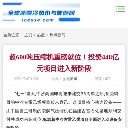
当前位置：
主页
>
热点
>
热点新闻
超600吨压缩机重磅就位！投资448亿
元项目进入新阶段
2025-07-07 11:01
分类：
热点新闻
阅读：
878
“
七一
”
当天,中沙两国即将迎来建交
35
周年之际,备受瞩
目的中沙古雷乙烯项目传来喜讯。该项目核心动力设备
——
由中国自主研制的裂解气压缩机在福建古雷石化基地顺利交
付并成功吊装就位,
标志着中沙古雷乙烯项目全面进入动设备安
装阶段。