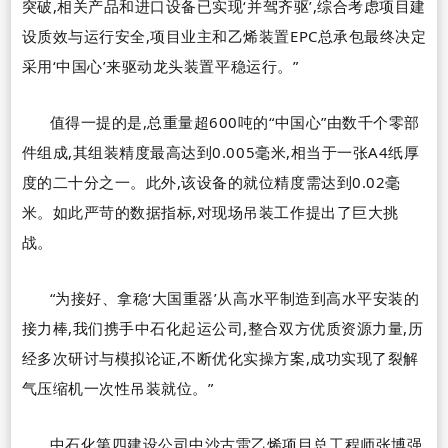
突破,相关产品和进口设备已实现
‘
并驾齐驱
’
,综合考虑项目建
设质效与运行安全,项目业主和乙烯装置
EPC
总承包最终决定
采用
‘
中国心
’
来驱动龙头装置平稳运行。
”
值得一提的是,总重量超
600
吨的
“
中国心
”
由数千个零部
件组成,其组装精度最高达到
0.005
毫米,相当于一张
A4
纸厚
度的二十分之一。此外,该设备的就位精度需达到
0.02
毫
米。如此严苛的数据指标,对现场吊装工作提出了巨大挑
战。
“
为接好、拿稳
‘
大国重器
’
从高水平制造到高水平安装的
接力棒,我们携手中石化起运公司,整合双方优质资源力量,历
经多次研讨与模拟论证,不断优化实操方案,成功实现了裂解
气压缩机一次性吊装就位。
”
中石化第四建设公司中沙古雷乙烯项目总工程师张博强