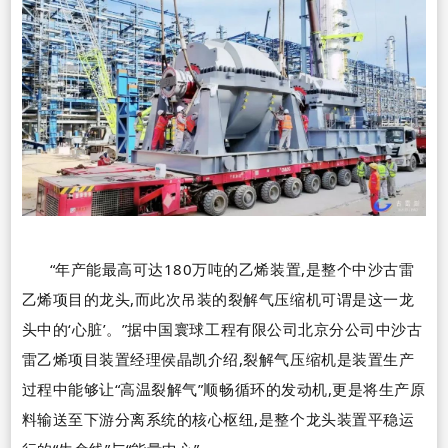
“
年产能最高可达
180
万吨的乙烯装置,是整个中沙古雷
乙烯项目的龙头,而此次吊装的裂解气压缩机可谓是这一龙
头中的
‘
心脏
’
。
”
据中国寰球工程有限公司北京分公司中沙古
雷乙烯项目装置经理侯晶凯介绍,裂解气压缩机是装置生产
过程中能够让
“
高温裂解气
”
顺畅循环的发动机,更是将生产原
料输送至下游分离系统的核心枢纽,是整个龙头装置平稳运