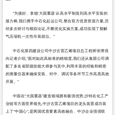
“
为接好、拿稳
‘
大国重器
’
从高水平制造到高水平安装的
接力棒,我们携手中石化起运公司,整合双方优质资源力量,历
经多次研讨与模拟论证,不断优化实操方案,成功实现了裂解
气压缩机一次性吊装就位。
”
中石化第四建设公司中沙古雷乙烯项目总工程师张博强
向记者介绍,
“
面对如此高标准的精细度,我们还从集团公司调
配了多名省部级技能大师参与其中,利用丰富的经验和精密
的测量仪器来确保安装、对中、调试等各环节工作高质高效
开展。
”
中国在
“
大国重器
”
建造领域拥有极强优势,沙特在化工产
业链等方面世界领先,中沙古雷乙烯项目的龙头装置成功装
上了
“
中国心
”
,是两国优质要素高效融合、中沙企业强强联