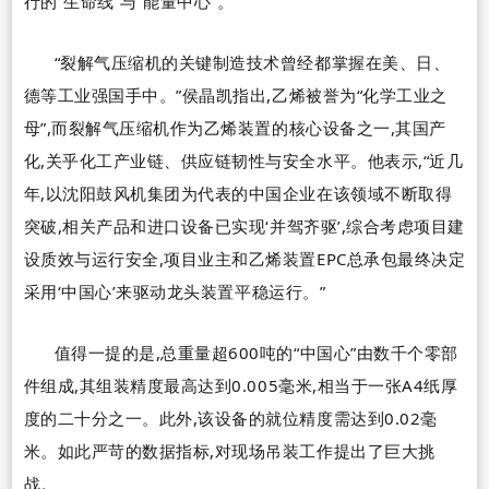
行的
“
生命线
”
与
“
能量中心
”
。
“
裂解气压缩机的关键制造技术曾经都掌握在美、日、
德等工业强国手中。
”
侯晶凯指出,乙烯被誉为
“
化学工业之
母
”
,而裂解气压缩机作为乙烯装置的核心设备之一,其国产
化,关乎化工产业链、供应链韧性与安全水平。他表示,
“
近几
年,以沈阳鼓风机集团为代表的中国企业在该领域不断取得
突破,相关产品和进口设备已实现
‘
并驾齐驱
’
,综合考虑项目建
设质效与运行安全,项目业主和乙烯装置
EPC
总承包最终决定
采用
‘
中国心
’
来驱动龙头装置平稳运行。
”
值得一提的是,总重量超
600
吨的
“
中国心
”
由数千个零部
件组成,其组装精度最高达到
0.005
毫米,相当于一张
A4
纸厚
度的二十分之一。此外,该设备的就位精度需达到
0.02
毫
米。如此严苛的数据指标,对现场吊装工作提出了巨大挑
战。