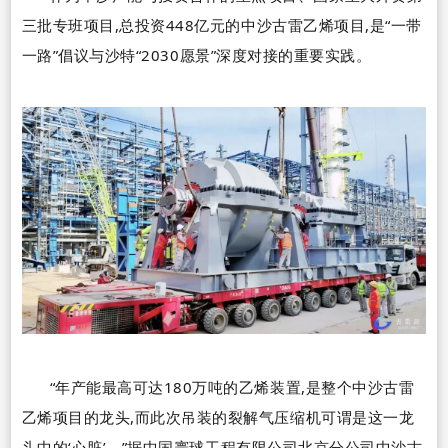
三批专班项目,总投资
448
亿元的中沙古雷乙烯项目,是
“
一带
一路
”
倡议与沙特
“2030
愿景
”
深度对接的重要实践。
“
年产能最高可达
180
万吨的乙烯装置,是整个中沙古雷
乙烯项目的龙头,而此次吊装的裂解气压缩机可谓是这一龙
头中的
‘
心脏
’
。
”
据中国寰球工程有限公司北京分公司中沙古