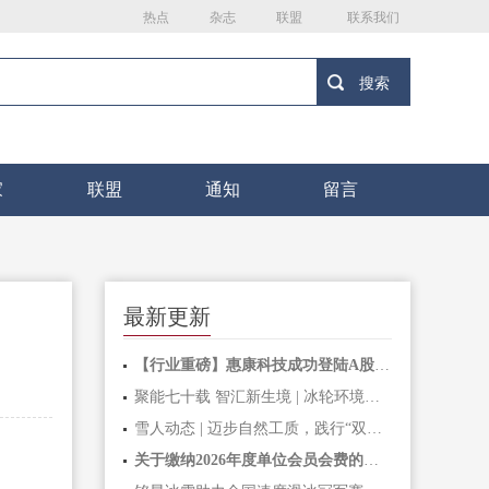
热点
杂志
联盟
联系我们
家
联盟
通知
留言
最新更新
【行业重磅】惠康科技成功登陆A股主板，深耕家用制冰机赛道二十余载，铸就全球民用制冰标杆力量
聚能七十载 智汇新生境 | 冰轮环境深耕绿色智造，开启高质量发展新篇章
雪人动态 | 迈步自然工质，践行“双碳”使命！制冷剂替代和良好行为操作培训成功举办
关于缴纳2026年度单位会员会费的通知