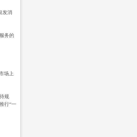
银发消
共服务的
市场上
待规
推行“一