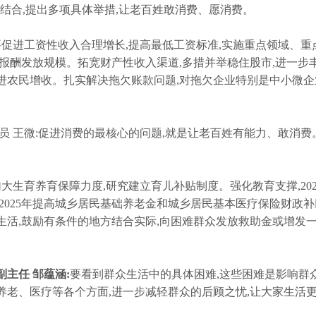
相结合,提出多项具体举措,让老百姓敢消费、愿消费。
促进工资性收入合理增长,提高最低工资标准,实施重点领域、重
报酬发放规模。拓宽财产性收入渠道,多措并举稳住股市,进一步
进农民增收。扎实解决拖欠账款问题,对拖欠企业特别是中小微企
 王微:促进消费的最核心的问题,就是让老百姓有能力、敢消费
大生育养育保障力度,研究建立育儿补贴制度。强化教育支撑,202
2025年提高城乡居民基础养老金和城乡居民基本医疗保险财政补
活,鼓励有条件的地方结合实际,向困难群众发放救助金或增发
主任 邹蕴涵:
要看到群众生活中的具体困难,这些困难是影响群
老、医疗等各个方面,进一步减轻群众的后顾之忧,让大家生活更