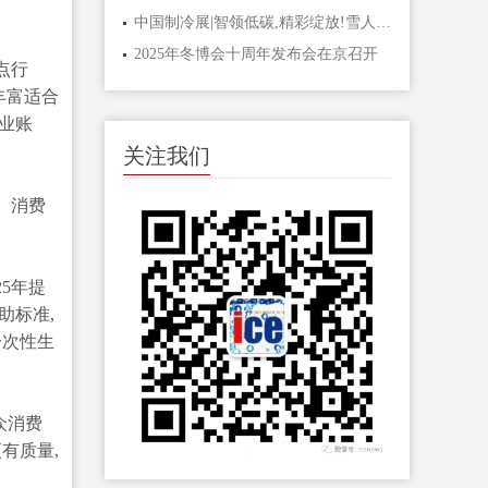
中国制冷展|智领低碳,精彩绽放!雪人制冷展亮点回顾
2025年冬博会十周年发布会在京召开
点行
丰富适合
业账
关注我们
。消费
5年提
助标准,
一次性生
众消费
有质量,