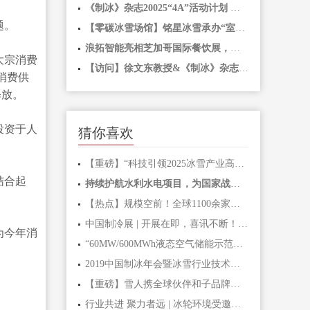
《制冰》杂志20025“4A”活动计划 年刊、年奖、年会、年展 全方位合作正式开放
题。
【零碳冰雪场馆】铭星冰雪承办“室内滑雪场馆节能降碳实践”专题论坛，引领行业发展零碳冰雪场馆
浪拓智能亮相芝加哥国际餐饮展，以硬核科技解锁全球市场新机遇
大宗消费
【访问】徐文东教授&《制冰》杂志团队山东、河南之行圆满成功！
消费供
释放。
投资于人
猜你喜欢
【重磅】“科技引领2025冰雪产业高质量发展！”——第十五届中国国际冰雪冷热水与能源供应链年会在京圆
结合起
持续护航水利水电项目，为国家战略工程添砖加瓦！
【热点】规模空前！全球1100余家企业参展，137件产品角逐“创新产品”“金奖产品”奖！4月27新技
中国制冷展 | 开展在即，喜讯不断！直击雪人创新产品荣耀时刻 雪人集团 雪人集团
为今年消
“60MW/600MWh液态空气储能示范项目”入选2025中关村论坛年会重大科技成果发布
2019中国制冰年会暨冰雪行业技术沙龙成功举办
【重磅】雪人携全球伙伴和子品牌亮相纽伦堡制冷展，分析认为四大信号值得重视！
行业共进 聚力者远 | 冰轮环境受邀参加第十届压缩机与制冷国际会议