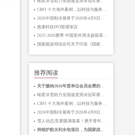
铭星冰雪助力全国速度滑冰冠军赛，参与“滑向冰丝带”体验活动 续写全民冰雪新篇章！
CBFI 十大海外案例，以科技与服务书写国际合作新篇章
2026中国制冷展将于2026年4月8日至10日在北京·首都国际会展中心举办
惠康科技IPO暂缓审议
2025-2026赛季 中国室外滑冰超级系列赛 铭星冰雪邀你1.17松花江开滑
国家能源局综合司关于印发《国家级零碳园区建设名单(第一批)》的通知
推荐阅读
关于缴纳2026年度单位会员会费的通知
铭星冰雪助力全国速度滑冰冠军赛，参与“滑向冰丝带”体验活动 续写全民冰雪新篇章！
CBFI 十大海外案例，以科技与服务书写国际合作新篇章
2026中国制冷展将于2026年4月8日至10日在北京·首都国际会展中心举办
雪人动态|竞赛圆满落幕！携手青年力量，共绘绿色冷能新未来
持续护航水利水电项目，为国家战略工程添砖加瓦！